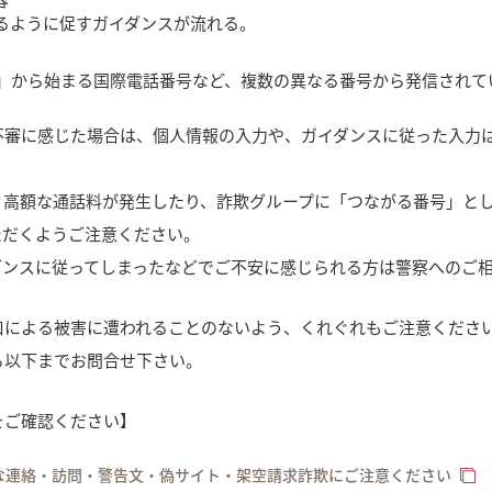
るように促すガイダンスが流れる。
1」から始まる国際電話番号など、複数の異なる番号から発信されて
不審に感じた場合は、個人情報の入力や、ガイダンスに従った入力
、高額な通話料が発生したり、詐欺グループに「つながる番号」と
ただくようご注意ください。
ダンスに従ってしまったなどでご不安に感じられる方は警察へのご
口による被害に遭われることのないよう、くれぐれもご注意くださ
ら以下までお問合せ下さい。
をご確認ください】
な連絡・訪問・警告文・偽サイト・架空請求詐欺にご注意ください